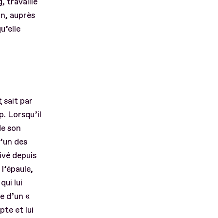
, travaille
ion, auprès
u’elle
t
sait par
p. Lorsqu’il
de son
l’un des
rivé depuis
l’épaule,
ui lui
e d’un «
pte et lui