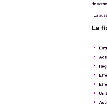
de verse
. Là auss
La fi
Entr
Acti
Régi
Effe
Effe
Unit
Acco