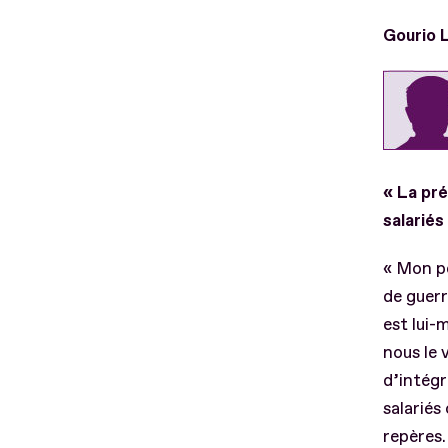
Gourio 
« La pr
salariés
« Mon pè
de guerr
est lui-
nous le 
d’intég
salariés
repères.