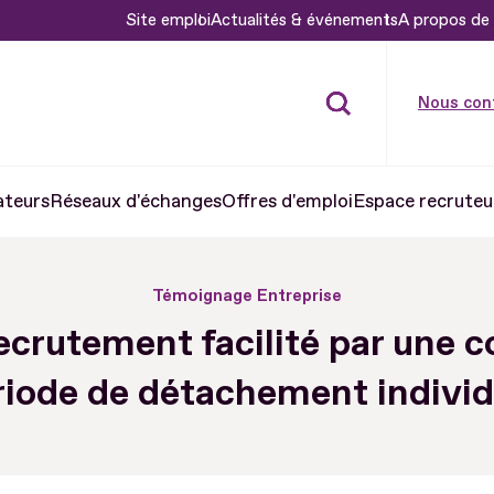
Site emploi
Actualités & événements
A propos de 
Nous con
ateurs
Réseaux d'échanges
Offres d'emploi
Espace recruteu
Témoignage Entreprise
ecrutement facilité par une c
riode de détachement individ