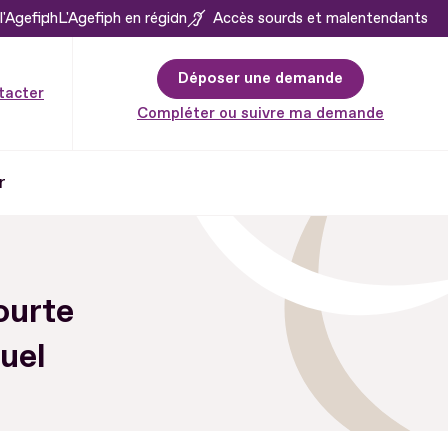
l'Agefiph
L'Agefiph en région
Accès sourds et malentendants
Déposer une demande
tacter
Compléter ou suivre ma demande
r
ourte
uel