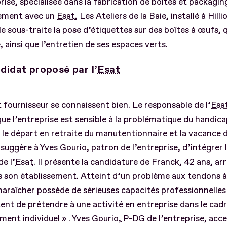
rise, spécialisée dans la fabrication de boîtes et packaging
rement avec un
Esat
, Les Ateliers de la Baie, installé à Hill
lle sous-traite la pose d’étiquettes sur des boîtes à œufs, q
, ainsi que l’entretien de ses espaces verts.
didat proposé par l’
Esat
t fournisseur se connaissent bien. Le responsable de l’
Esa
 que l’entreprise est sensible à la problématique du handica
le départ en retraite du manutentionnaire et la vacance 
l suggère à Yves Gourio, patron de l’entreprise, d’intégrer 
de l’
Esat
. Il présente la candidature de Franck, 42 ans, ar
 son établissement. Atteint d’un problème aux tendons à 
araîcher possède de sérieuses capacités professionnelles q
nt de prétendre à une activité en entreprise dans le cadr
ent individuel » . Yves Gourio,
P-DG
de l’entreprise, acce