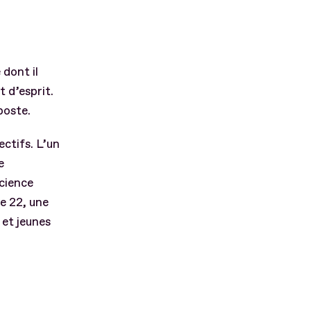
 dont il
t d’esprit.
poste.
ectifs. L’un
e
cience
de 22, une
et jeunes