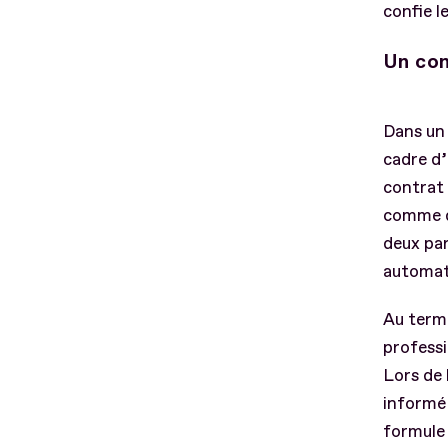
confie l
Un con
Dans un 
cadre d’
contrat 
comme de
deux par
automat
Au terme
professi
Lors de 
informé 
formule 