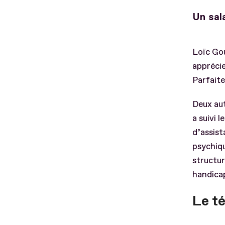
Un sal
Loïc Gou
apprécie
Parfaite
Deux aut
a suivi 
d’assist
psychiqu
structur
handicap
Le t