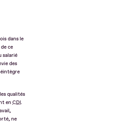
is dans le
 de ce
 salarié
nvie des
 réintègre
es qualités
ent en
CDI
.
vail,
orté, ne