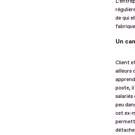
L’entrep
réguliè
de qui e
fabrique
Un can
Client e
ailleurs
apprend 
poste, i
salariés 
peu dans
cet ex-m
permette
détachem