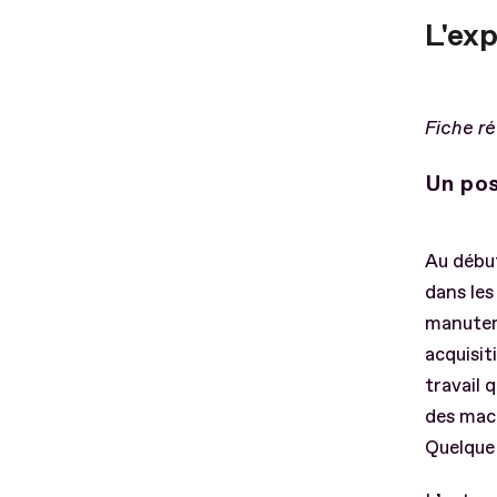
L'ex
Fiche r
Un pos
Au débu
dans les
manutent
acquisit
travail 
des mach
Quelque 