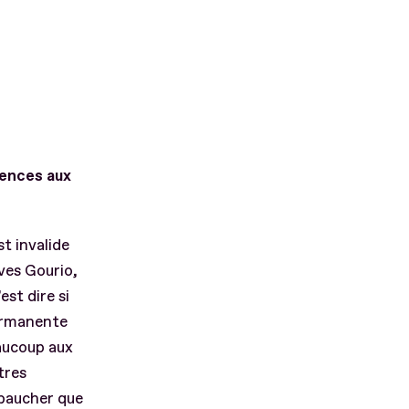
rences aux
t invalide
ves Gourio,
st dire si
permanente
aucoup aux
tres
mbaucher que