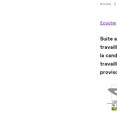
Accueil
Ecouter
Suite 
travai
la cand
travail
provis