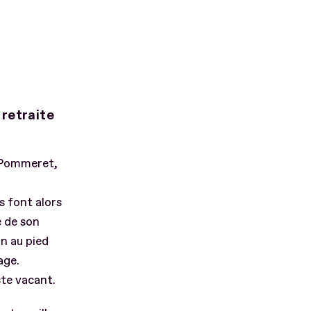
retraite
 Pommeret,
s font alors
é de son
on au pied
age.
ste vacant.