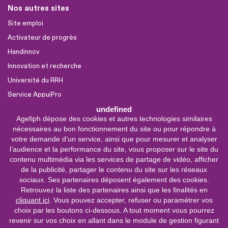
Nos autres sites
Site emploi
Activateur de progrès
Handinnov
Innovation et recherche
Université du RRH
Service AppuiPro
undefined
Agefiph dépose des cookies et autres technologies similaires
Nous suivre
nécessaires au bon fonctionnement du site ou pour répondre à
Youtube
votre demande d’un service, ainsi que pour mesurer et analyser
l’audience et la performance du site, vous proposer sur le site du
Linkedin
contenu multimédia via les services de partage de vidéo, afficher
de la publicité, partager le contenu du site sur les réseaux
Facebook
sociaux. Ses partenaires déposent également des cookies.
X
Retrouvez la liste des partenaires ainsi que les finalités en
cliquant ici
. Vous pouvez accepter, refuser ou paramétrer vos
choix par les boutons ci-dessous. A tout moment vous pourrez
0 800 11 10 09
Service &
revenir sur vos choix en allant dans le module de gestion figurant
appel gratuits