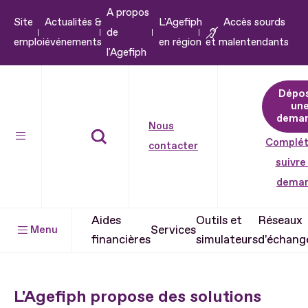
A propos
Aller
Site
Actualités &
L'Agefiph
Accès sourds
de
au
emploi
événements
en région
et malentendants
l'Agefiph
contenu
Aller
Dépo
au
un
pied
dema
Nous
de
Complét
contacter
page
suivre
dema
Aides
Outils et
Réseaux
Services
Menu
financières
simulateurs
d'échang
L'Agefiph propose des solutions