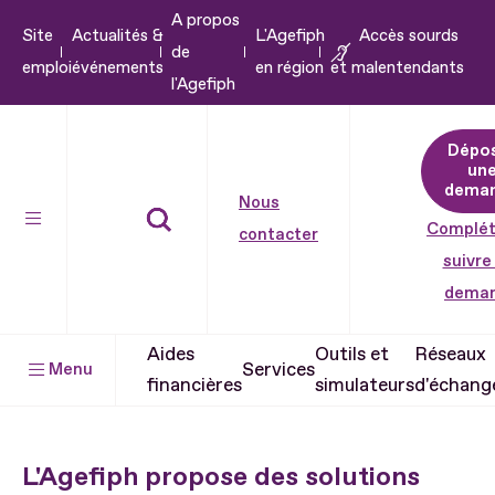
A propos
Aller
Site
Actualités &
L'Agefiph
Accès sourds
de
au
emploi
événements
en région
et malentendants
l'Agefiph
contenu
Aller
Dépo
au
un
pied
dema
Nous
de
Complét
contacter
page
suivre
dema
Aides
Outils et
Réseaux
Services
Menu
financières
simulateurs
d'échang
L'Agefiph propose des solutions