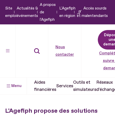
A propos
Aller
Site
Actualités &
L'Agefiph
Accès sourds
de
au
emploi
événements
en région
et malentendants
l'Agefiph
contenu
Aller
Dépo
au
un
pied
dema
Nous
de
Complét
contacter
page
suivre
dema
Aides
Outils et
Réseaux
Services
Menu
financières
simulateurs
d'échang
L'Agefiph propose des solutions