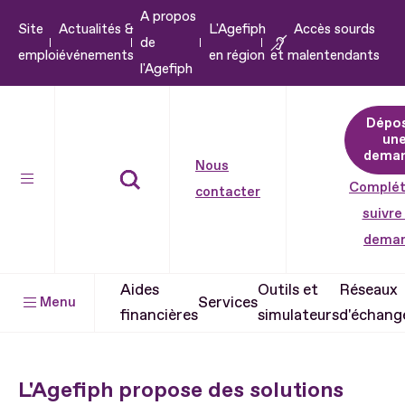
A propos
Aller
Site
Actualités &
L'Agefiph
Accès sourds
de
au
emploi
événements
en région
et malentendants
l'Agefiph
contenu
Aller
Dépo
au
un
pied
dema
Nous
de
Complét
contacter
page
suivre
dema
Aides
Outils et
Réseaux
Services
Menu
financières
simulateurs
d'échang
L'Agefiph propose des solutions