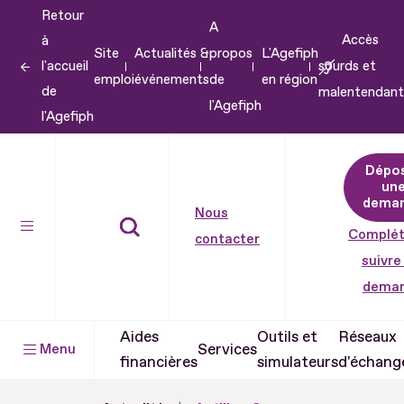
Retour
Aller
A
Accès
à
au
Site
Actualités &
propos
L'Agefiph
l'accueil
sourds et
contenu
emploi
événements
de
en région
de
malentendant
Aller
l'Agefiph
l'Agefiph
au
pied
Dépo
de
un
dema
page
Nous
Complét
contacter
suivre
dema
Aides
Outils et
Réseaux
Services
Menu
financières
simulateurs
d'échang