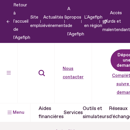
Retour
Aller
A
Accès
à
au
Site
Actualités &
propos
L'Agefiph
l'accueil
sourds et
contenu
emploi
événements
de
en région
de
malentendant
Aller
l'Agefiph
l'Agefiph
au
pied
Dépo
de
un
dema
page
Nous
Complét
contacter
suivre
dema
Aides
Outils et
Réseaux
Services
Menu
financières
simulateurs
d'échang