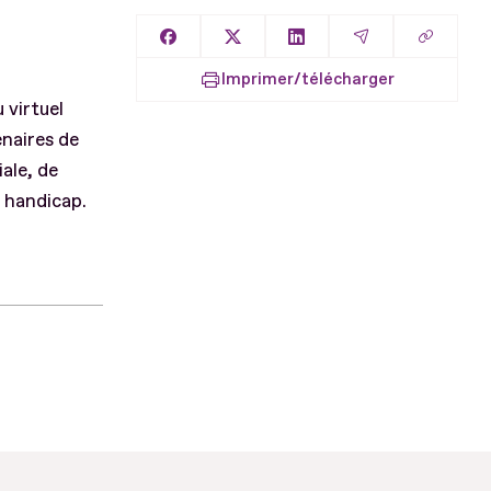
Copier l
Partager sur Facebook
Partager sur X
Partager sur LinkedIn
Partager par E
Imprimer/télécharger
 virtuel
enaires de
iale, de
e handicap.