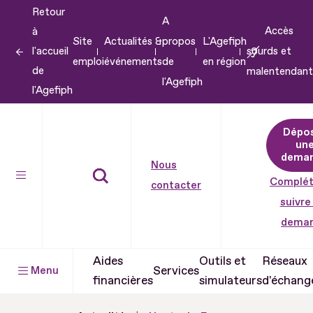
Retour
Aller
A
Accès
à
au
Site
Actualités &
propos
L'Agefiph
l'accueil
sourds et
contenu
emploi
événements
de
en région
de
malentendant
Aller
l'Agefiph
l'Agefiph
au
pied
Dépo
de
un
dema
page
Nous
Complét
contacter
suivre
dema
Aides
Outils et
Réseaux
Services
Menu
financières
simulateurs
d'échang