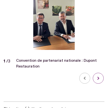
Convention de partenariat nationale : Dupont
Diapo
1
/
sur
3
Restauration