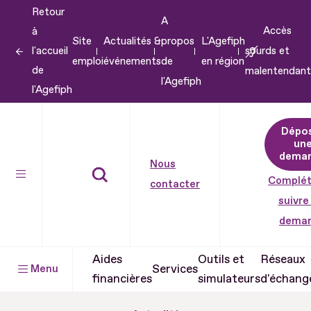
Retour
Aller
A
Accès
à
au
Site
Actualités &
propos
L'Agefiph
l'accueil
sourds et
contenu
emploi
événements
de
en région
de
malentendant
Aller
l'Agefiph
l'Agefiph
au
pied
Dépo
de
un
dema
page
Nous
Complét
contacter
suivre
dema
Aides
Outils et
Réseaux
Services
Menu
financières
simulateurs
d'échang