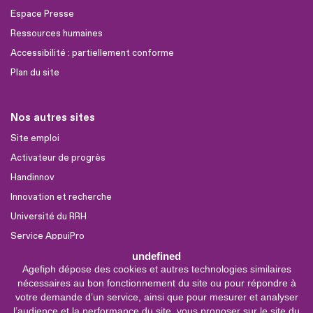
Espace Presse
Ressources humaines
Accessibilité : partiellement conforme
Plan du site
Nos autres sites
Site emploi
Activateur de progrès
Handinnov
Innovation et recherche
Université du RRH
Service AppuiPro
undefined
Agefiph dépose des cookies et autres technologies similaires
Nous suivre
nécessaires au bon fonctionnement du site ou pour répondre à
Youtube
votre demande d’un service, ainsi que pour mesurer et analyser
l’audience et la performance du site, vous proposer sur le site du