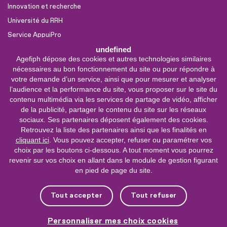
Innovation et recherche
Université du RRH
Service AppuiPro
undefined
Agefiph dépose des cookies et autres technologies similaires
Nous suivre
nécessaires au bon fonctionnement du site ou pour répondre à
Youtube
votre demande d’un service, ainsi que pour mesurer et analyser
l’audience et la performance du site, vous proposer sur le site du
Linkedin
contenu multimédia via les services de partage de vidéo, afficher
de la publicité, partager le contenu du site sur les réseaux
Facebook
sociaux. Ses partenaires déposent également des cookies.
X
Retrouvez la liste des partenaires ainsi que les finalités en
cliquant ici
. Vous pouvez accepter, refuser ou paramétrer vos
choix par les boutons ci-dessous. A tout moment vous pourrez
0 800 11 10 09
Service &
revenir sur vos choix en allant dans le module de gestion figurant
appel gratuits
en pied de page du site.
De 9h à 18h.
Nous contacter
Tout accepter
Tout refuser
Plateforme de mise en contact LSF
Personnaliser mes choix cookies