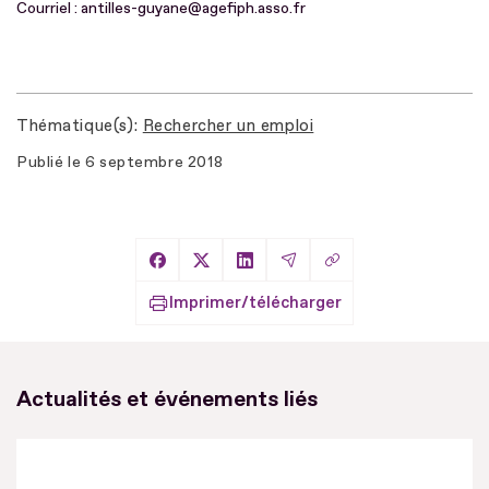
Courriel : antilles-guyane@agefiph.asso.fr
Thématique(s)
Rechercher un emploi
Publié le
6 septembre 2018
Copier le lien
Partager sur Facebook
Partager sur X
Partager sur LinkedIn
Partager par Email
Imprimer/télécharger
Actualités et événements liés