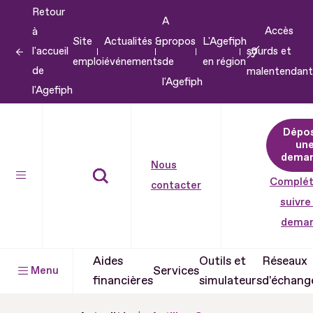
Retour
Aller
A
Accès
à
au
Site
Actualités &
propos
L'Agefiph
l'accueil
sourds et
contenu
emploi
événements
de
en région
de
malentendant
Aller
l'Agefiph
l'Agefiph
au
pied
Dépo
de
un
dema
page
Nous
Complét
contacter
suivre
dema
Aides
Outils et
Réseaux
Services
Menu
financières
simulateurs
d'échang