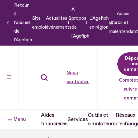
Retour
Aller
A
Accès
à
au
Site
Actualités &
propos
L'Agefiph
l'accueil
sourds et
contenu
emploi
événements
de
en région
de
malentendant
Aller
l'Agefiph
l'Agefiph
au
pied
Dépo
de
un
dema
page
Nous
Complét
contacter
suivre
dema
Aides
Outils et
Réseaux
Services
Menu
financières
simulateurs
d'échang