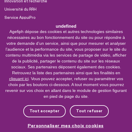
Innovation et recherche
Université du RRH
Service AppuiPro
undefined
Agefiph dépose des cookies et autres technologies similaires
Nous suivre
nécessaires au bon fonctionnement du site ou pour répondre à
Youtube
votre demande d’un service, ainsi que pour mesurer et analyser
l’audience et la performance du site, vous proposer sur le site du
Linkedin
contenu multimédia via les services de partage de vidéo, afficher
de la publicité, partager le contenu du site sur les réseaux
Facebook
sociaux. Ses partenaires déposent également des cookies.
X
Retrouvez la liste des partenaires ainsi que les finalités en
cliquant ici
. Vous pouvez accepter, refuser ou paramétrer vos
choix par les boutons ci-dessous. A tout moment vous pourrez
0 800 11 10 09
Service &
revenir sur vos choix en allant dans le module de gestion figurant
appel gratuits
en pied de page du site.
De 9h à 18h.
Nous contacter
Tout accepter
Tout refuser
Plateforme de mise en contact LSF
Personnaliser mes choix cookies