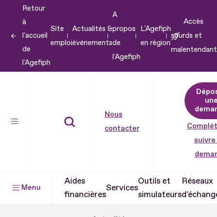
Retour
Aller
A
Accès
à
au
Site
Actualités &
propos
L'Agefiph
l'accueil
sourds et
contenu
emploi
événements
de
en région
de
malentendant
Aller
l'Agefiph
l'Agefiph
au
pied
Dépo
de
un
dema
page
Nous
Complét
contacter
suivre
dema
Aides
Outils et
Réseaux
Services
Menu
financières
simulateurs
d'échang