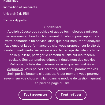
Handinnov
Innovation et recherche
Université du RRH
Service AppuiPro
undefined
Agefiph dépose des cookies et autres technologies similaires
Nous suivre
nécessaires au bon fonctionnement du site ou pour répondre à
Youtube
votre demande d’un service, ainsi que pour mesurer et analyser
l’audience et la performance du site, vous proposer sur le site du
Linkedin
contenu multimédia via les services de partage de vidéo, afficher
de la publicité, partager le contenu du site sur les réseaux
Facebook
sociaux. Ses partenaires déposent également des cookies.
X
Retrouvez la liste des partenaires ainsi que les finalités en
cliquant ici
. Vous pouvez accepter, refuser ou paramétrer vos
choix par les boutons ci-dessous. A tout moment vous pourrez
0 800 11 10 09
Service &
revenir sur vos choix en allant dans le module de gestion figurant
appel gratuits
en pied de page du site.
De 9h à 18h.
Nous contacter
Tout accepter
Tout refuser
Plateforme de mise en contact LSF