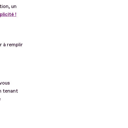
tion, un
licité !
r à remplir
 vous
en tenant
e