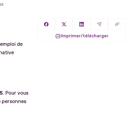
025
Copier l
Partager sur Facebook
Partager sur X
Partager sur LinkedIn
Partager par E
Imprimer/télécharger
'emploi de
native
25
. Pour vous
e personnes