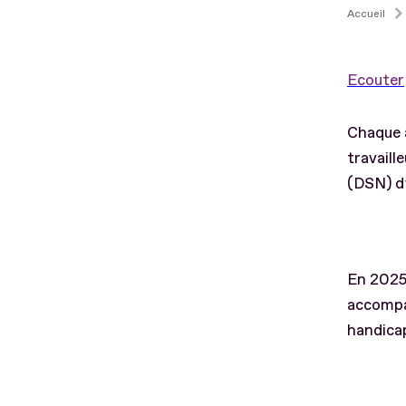
Accueil
Ecouter
Chaque a
travaill
(DSN) d’
En 202
accompag
handicap