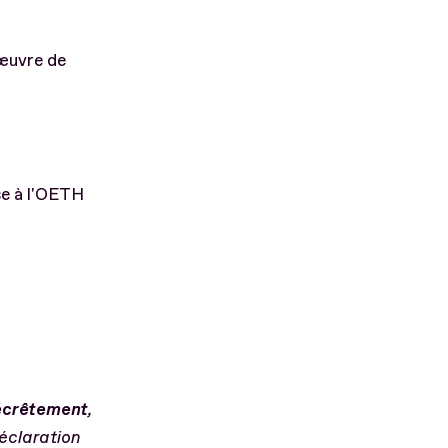
 œuvre de
se à l'OETH
’écrêtement
,
déclaration