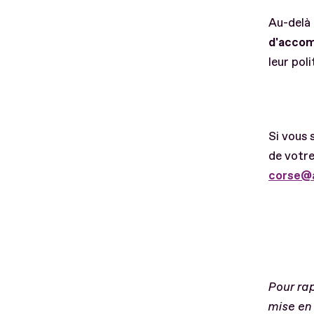
Au-delà 
d'accom
leur pol
Si vous 
de votre
corse@a
Pour ra
mise en