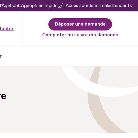
l'Agefiph
L'Agefiph en région
Accès sourds et malentendants
Déposer une demande
tacter
Compléter ou suivre ma demande
r
re