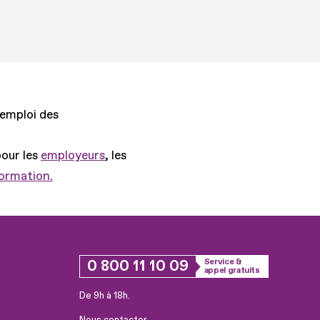
'emploi des
pour les
employeurs
, les
formation.
0 800 11 10 09
Service &
appel gratuits
De 9h à 18h.