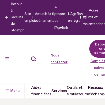
Retour
Aller
A
Accès
à
au
Site
Actualités &
propos
L'Agefiph
l'accueil
sourds et
contenu
emploi
événements
de
en région
de
malentendant
Aller
l'Agefiph
l'Agefiph
au
pied
Dépo
de
un
dema
page
Nous
Complét
contacter
suivre
dema
Aides
Outils et
Réseaux
Services
Menu
financières
simulateurs
d'échang