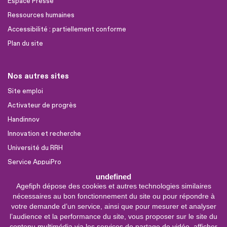
Espace Presse
Ressources humaines
Accessibilité : partiellement conforme
Plan du site
Nos autres sites
Site emploi
Activateur de progrès
Handinnov
Innovation et recherche
Université du RRH
Service AppuiPro
undefined
Agefiph dépose des cookies et autres technologies similaires
Nous suivre
nécessaires au bon fonctionnement du site ou pour répondre à
Youtube
votre demande d’un service, ainsi que pour mesurer et analyser
l’audience et la performance du site, vous proposer sur le site du
Linkedin
contenu multimédia via les services de partage de vidéo, afficher