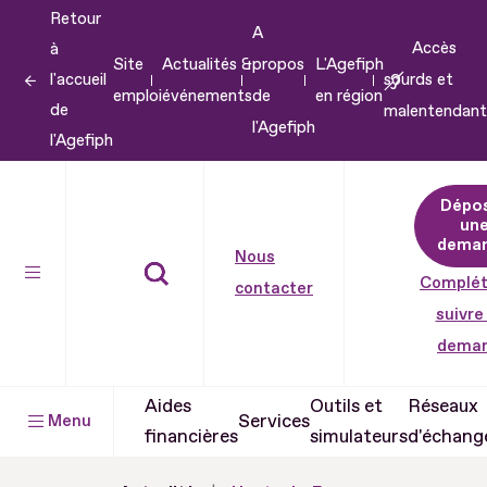
Retour
Aller
A
Accès
à
au
Site
Actualités &
propos
L'Agefiph
l'accueil
sourds et
contenu
emploi
événements
de
en région
de
malentendant
Aller
l'Agefiph
l'Agefiph
au
pied
Dépo
de
un
dema
page
Nous
Complét
contacter
suivre
dema
Aides
Outils et
Réseaux
Services
Menu
financières
simulateurs
d'échang