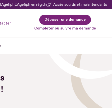
l'Agefiph
L'Agefiph en région
Accès sourds et malentendants
Déposer une demande
tacter
Compléter ou suivre ma demande
r
es
!