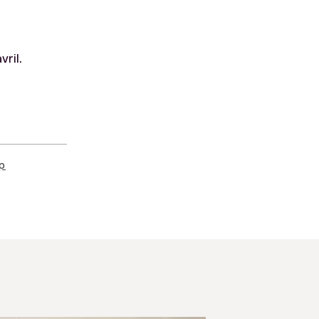
vril.
ap