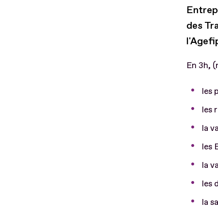
Entrepr
des Tr
l'Agefi
En 3h, (
les 
les 
la v
les
la v
les 
la s