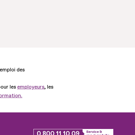
'emploi des
pour les
employeurs
, les
formation.
0 800 11 10 09
Service &