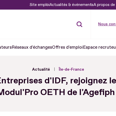
Site emploi
Actualités & événements
A propos de 
Nous con
ateurs
Réseaux d'échanges
Offres d'emploi
Espace recruteu
Actualité
Île-de-France
ntreprises d'IDF, rejoignez l
Modul'Pro OETH de l'Agefiph 