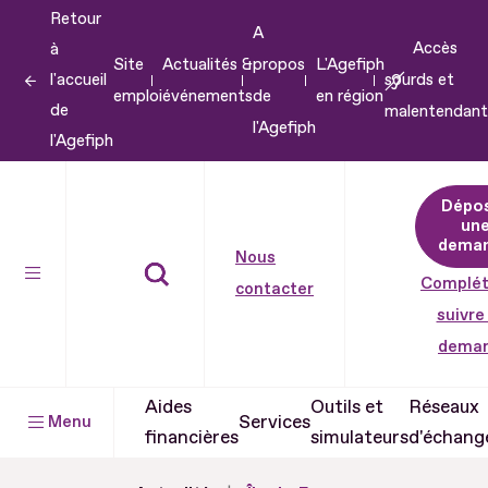
Retour
Aller
A
Accès
à
au
Site
Actualités &
propos
L'Agefiph
l'accueil
sourds et
contenu
emploi
événements
de
en région
de
malentendant
Aller
l'Agefiph
l'Agefiph
au
pied
Dépo
de
un
dema
page
Nous
Complét
contacter
suivre
dema
Aides
Outils et
Réseaux
Services
Menu
financières
simulateurs
d'échang