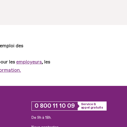
'emploi des
pour les
employeurs
, les
formation.
0 800 11 10 09
Service &
appel gratuits
De 9h à 18h.