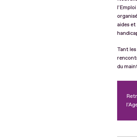
l'Emplo
organisé
aides et
handicap
Tant les
rencontr
du maint
Retr
l'Ag