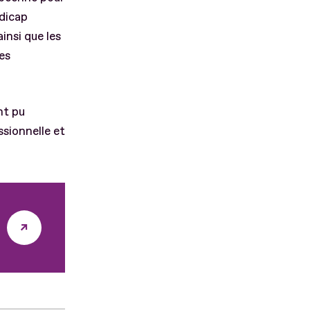
dicap
insi que les
nes
nt pu
ssionnelle et