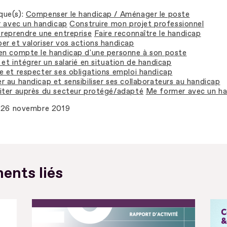
que(s)
Compenser le handicap / Aménager le poste
er avec un handicap
Construire mon projet professionnel
 reprendre une entreprise
Faire reconnaître le handicap
er et valoriser vos actions handicap
en compte le handicap d'une personne à son poste
et intégrer un salarié en situation de handicap
e et respecter ses obligations emploi handicap
r au handicap et sensibiliser ses collaborateurs au handicap
iter auprès du secteur protégé/adapté
Me former avec un h
26 novembre 2019
ents liés