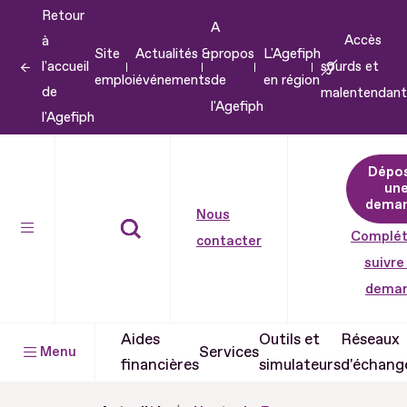
Retour
Aller
A
Accès
à
au
Site
Actualités &
propos
L'Agefiph
l'accueil
sourds et
contenu
emploi
événements
de
en région
de
malentendant
Aller
l'Agefiph
l'Agefiph
au
pied
Dépo
de
un
dema
page
Nous
Complét
contacter
suivre
dema
Aides
Outils et
Réseaux
Services
Menu
financières
simulateurs
d'échang