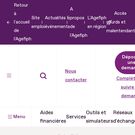
Retour
Aller
A
Accès
à
au
Site
Actualités &
propos
L'Agefiph
l'accueil
sourds et
contenu
emploi
événements
de
en région
de
malentendant
Aller
l'Agefiph
l'Agefiph
au
pied
Dépo
de
un
dema
page
Nous
Complét
contacter
suivre
dema
Aides
Outils et
Réseaux
Services
Menu
financières
simulateurs
d'échang