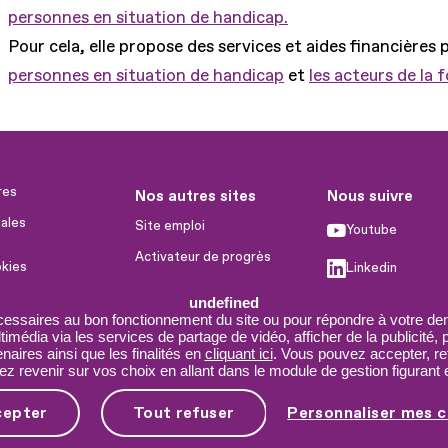
personnes en situation de handicap.
Pour cela, elle propose des services et aides financières 
personnes en situation de handicap
et
les acteurs de la 
res
Nos autres sites
Nous suivre
ales
Site emploi
Youtube
Activateur de progrès
okies
Linkedin
Handinnov
humaines
undefined
Facebook
Innovation et recherche
cessaires au bon fonctionnement du site ou pour répondre à votre dem
imédia via les services de partage de vidéo, afficher de la publicité,
X
Université du RRH
aires ainsi que les finalités en
cliquant ici
. Vous pouvez accepter, re
 revenir sur vos choix en allant dans le module de gestion figurant e
Service AppuiPro
cepter
Tout refuser
Personnaliser mes c