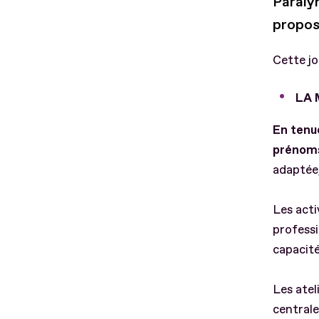
Paralym
propos
Cette jo
LA 
En tenue
prénoms
adaptée,
Les acti
professi
capacité
Les atel
centrale