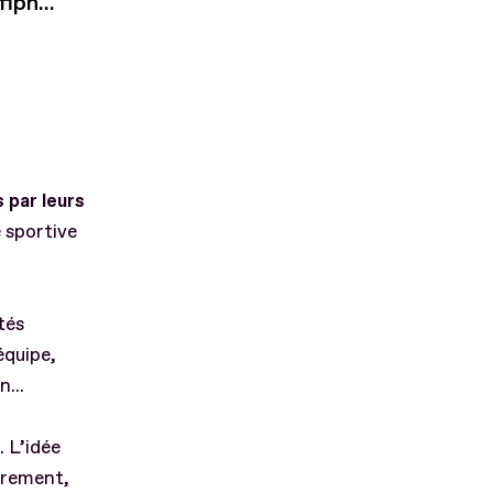
iph...
 par leurs
 sportive
tés
équipe,
...
 L’idée
trement,