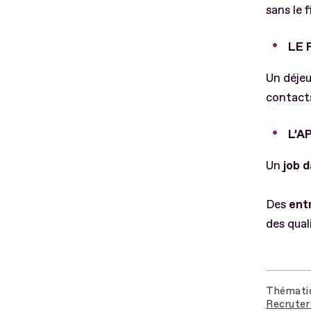
sans le 
LE 
Un déjeu
contacts
L’A
Un
job d
Des
entr
des qual
Thémati
Recruter 