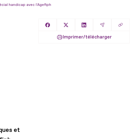
pécial handicap avec l'Agefiph
Copier l
Partager sur Facebook
Partager sur X
Partager sur LinkedIn
Partager par E
Imprimer/télécharger
ques et