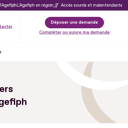
l'Agefiph
L'Agefiph en région
Accès sourds et malentendants
Déposer une demande
tacter
Compléter ou suivre ma demande
r
Vers
Agefiph