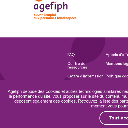
FAQ
Appels d'off
Centre de
Mentions lég
ressources
Lettre d'information
Politique co
Espace Presse
Ressources 
Agefiph dépose des cookies et autres technologies similaires né
Accessibilité :
Plan du site
la performance du site, vous proposer sur le site du contenu mult
partiellement
déposent également des cookies. Retrouvez la liste des parten
conforme
moment vous pourrez
Tout ac