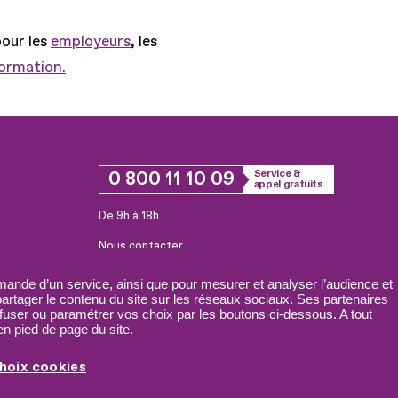
pour les
employeurs
, les
formation.
0 800 11 10 09
Service &
appel gratuits
De 9h à 18h.
Nous contacter
Plateforme de mise en contact LSF
ande d’un service, ainsi que pour mesurer et analyser l’audience et
 partager le contenu du site sur les réseaux sociaux. Ses partenaires
fuser ou paramétrer vos choix par les boutons ci-dessous. A tout
n pied de page du site.
hoix cookies