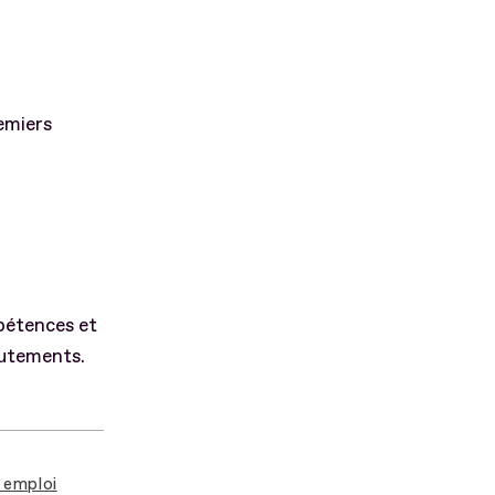
remiers
pétences et
rutements.
 emploi