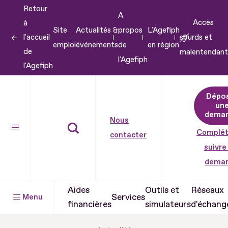
Retour
Aller
A
Accès
à
au
Site
Actualités &
propos
L'Agefiph
l'accueil
sourds et
contenu
emploi
événements
de
en région
de
malentendant
Aller
l'Agefiph
l'Agefiph
au
pied
Dépo
de
un
dema
page
Nous
Complét
contacter
suivre
dema
Aides
Outils et
Réseaux
Services
Menu
financières
simulateurs
d'échang