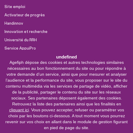
Site emploi
Activateur de progrès
Handinnov
Innovation et recherche
Université du RRH
Service AppuiPro
undefined
Agefiph dépose des cookies et autres technologies similaires
Nous suivre
nécessaires au bon fonctionnement du site ou pour répondre à
Youtube
votre demande d’un service, ainsi que pour mesurer et analyser
l’audience et la performance du site, vous proposer sur le site du
Linkedin
contenu multimédia via les services de partage de vidéo, afficher
de la publicité, partager le contenu du site sur les réseaux
Facebook
sociaux. Ses partenaires déposent également des cookies.
X
Retrouvez la liste des partenaires ainsi que les finalités en
cliquant ici
. Vous pouvez accepter, refuser ou paramétrer vos
choix par les boutons ci-dessous. A tout moment vous pourrez
0 800 11 10 09
Service &
revenir sur vos choix en allant dans le module de gestion figurant
appel gratuits
en pied de page du site.
De 9h à 18h.