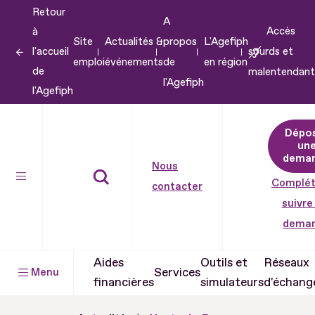
Retour
Aller
A
Accès
à
au
Site
Actualités &
propos
L'Agefiph
l'accueil
sourds et
contenu
emploi
événements
de
en région
de
malentendant
Aller
l'Agefiph
l'Agefiph
au
pied
Dépo
de
un
dema
page
Nous
Complét
contacter
suivre
dema
Aides
Outils et
Réseaux
Services
Menu
financières
simulateurs
d'échang