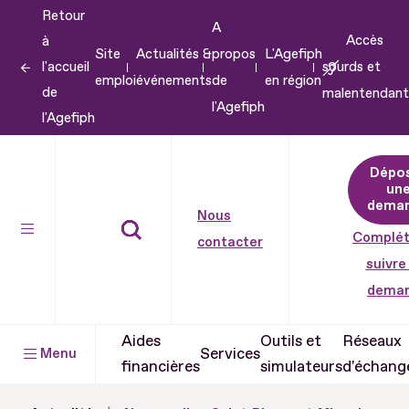
Retour
Aller
A
Accès
à
au
Site
Actualités &
propos
L'Agefiph
l'accueil
sourds et
contenu
emploi
événements
de
en région
de
malentendant
Aller
l'Agefiph
l'Agefiph
au
pied
Dépo
de
un
dema
page
Nous
Complét
contacter
suivre
dema
Aides
Outils et
Réseaux
Services
Menu
financières
simulateurs
d'échang