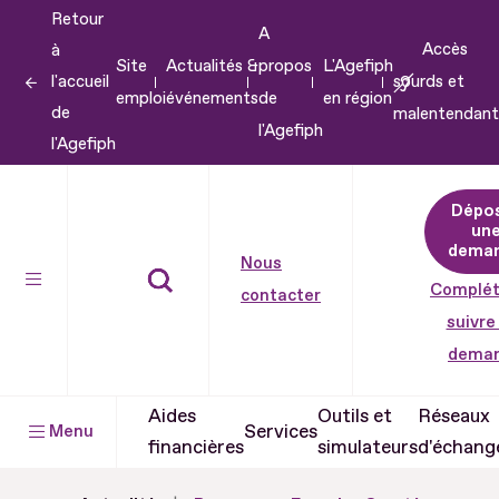
Retour
Aller
A
Accès
à
au
Site
Actualités &
propos
L'Agefiph
l'accueil
sourds et
contenu
emploi
événements
de
en région
de
malentendant
Aller
l'Agefiph
l'Agefiph
au
pied
Dépo
de
un
dema
page
Nous
Complét
contacter
suivre
dema
Aides
Outils et
Réseaux
Services
Menu
financières
simulateurs
d'échang