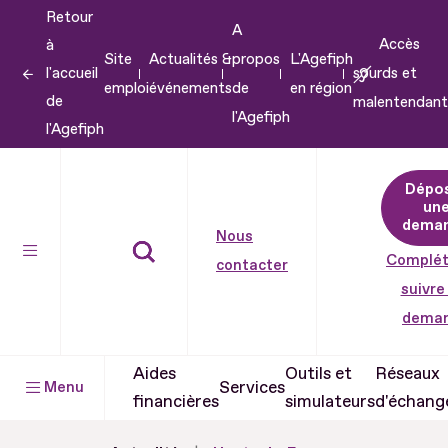
Retour
Aller
A
Accès
à
au
Site
Actualités &
propos
L'Agefiph
l'accueil
sourds et
contenu
emploi
événements
de
en région
de
malentendant
Aller
l'Agefiph
l'Agefiph
au
pied
Dépo
de
un
dema
page
Nous
Complét
contacter
suivre
dema
Aides
Outils et
Réseaux
Services
Menu
financières
simulateurs
d'échang