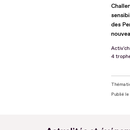
Challe
sensib
des Pe
nouvea
Activ'ch
4 trophé
Thémati
Publié le