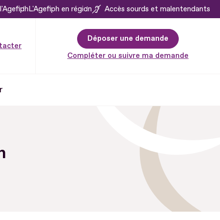
l'Agefiph
L'Agefiph en région
Accès sourds et malentendants
Déposer une demande
tacter
Compléter ou suivre ma demande
r
n