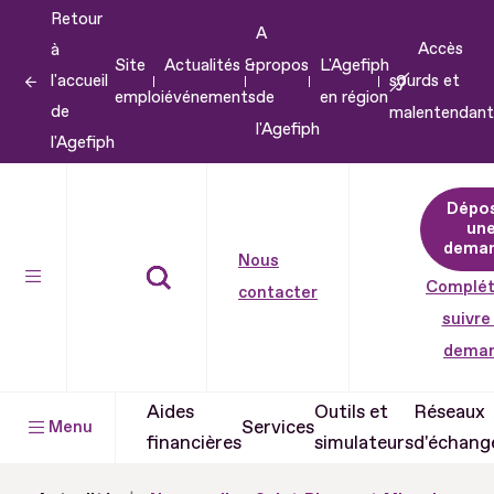
Retour
Aller
A
Accès
à
au
Site
Actualités &
propos
L'Agefiph
l'accueil
sourds et
contenu
emploi
événements
de
en région
de
malentendant
Aller
l'Agefiph
l'Agefiph
au
pied
Dépo
de
un
dema
page
Nous
Complét
contacter
suivre
dema
Aides
Outils et
Réseaux
Services
Menu
financières
simulateurs
d'échang