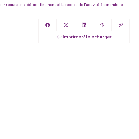
pour sécuriser le dé-confinement et la reprise de l'activité économique
Copier l
Partager sur Facebook
Partager sur X
Partager sur LinkedIn
Partager par E
Imprimer/télécharger