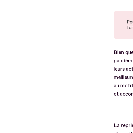
Po
for
Bien que
pandémie
leurs ac
meilleur
au motif
et accom
La repri