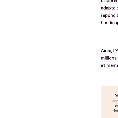
d'appréh
adapte e
répond a
handicap
Ainsi, l
millions
et même 
L’A
se
Les
dé