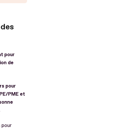
 des
at pour
ion de
rs pour
 TPE/PME et
rsonne
.
s pour