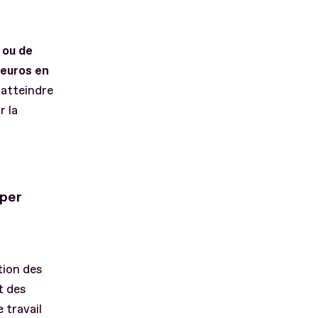
 ou de
 euros en
i atteindre
r la
pper
tion des
t des
 travail