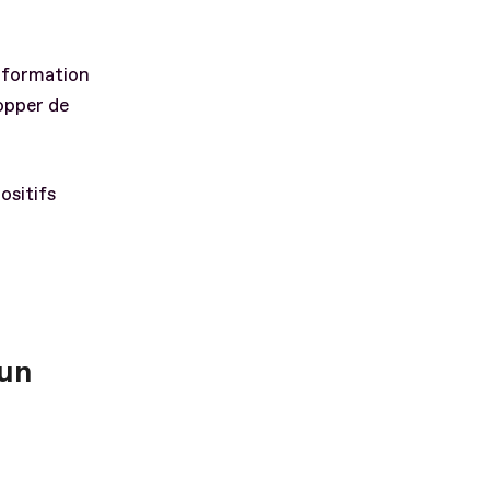
p formation
opper de
ositifs
’un