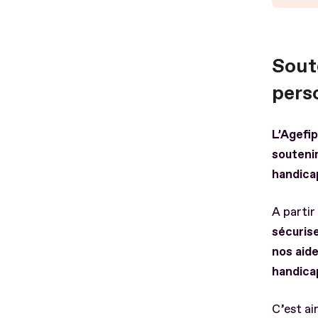
Soute
pers
L’Agefi
soutenir
handica
A partir
sécuris
nos aide
handica
C’est ai