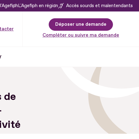
l'Agefiph
L'Agefiph en région
Accès sourds et malentendants
Déposer une demande
tacter
Compléter ou suivre ma demande
r
s de
-
ivité