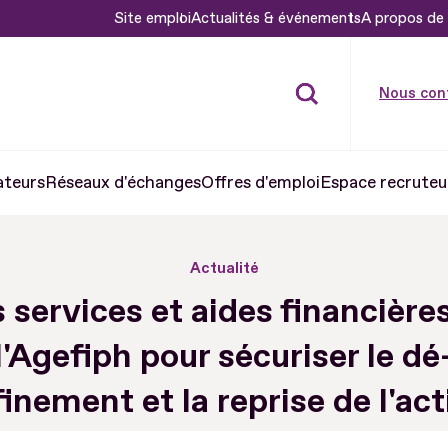
Site emploi
Actualités & événements
A propos de 
Nous con
ateurs
Réseaux d'échanges
Offres d'emploi
Espace recruteu
Actualité
 services et aides financière
l'Agefiph pour sécuriser le dé
inement et la reprise de l'act
économique