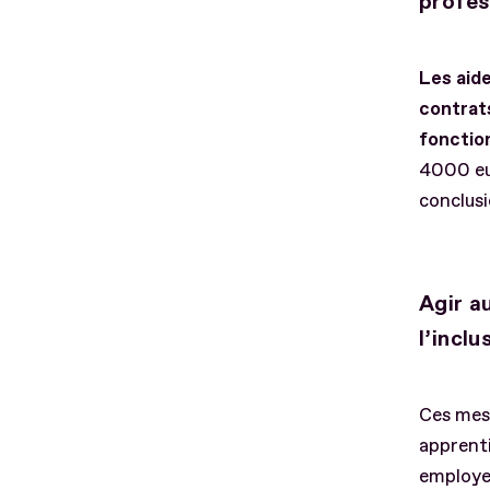
profes
Les aide
contrat
fonctio
4000 eu
conclusi
Agir a
l’inclu
Ces mesu
apprenti
employeu