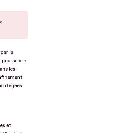
le
par la
 poursuivre
ans les
onfinement
 protégées
ues et