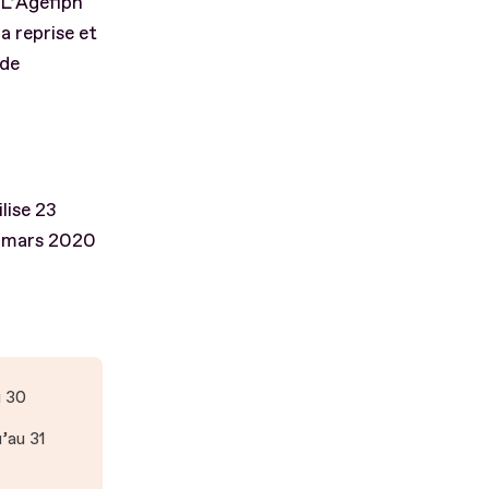
 L’Agefiph
a reprise et
 de
lise 23
13 mars 2020
u 30
u’au 31