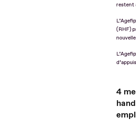
restent 
L’Agefip
(RHF) p
nouvelle
L’Agefip
d’appuis
4 me
handi
empl