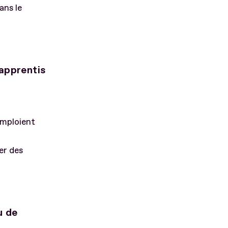
ans le
 apprentis
emploient
er des
u de