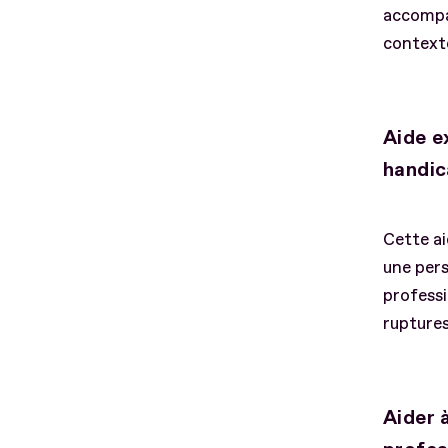
accompag
contexte
Aide e
handi
Cette ai
une per
professi
ruptures
Aider 