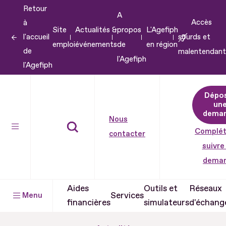
Retour
Aller
A
Accès
à
au
Site
Actualités &
propos
L'Agefiph
l'accueil
sourds et
contenu
emploi
événements
de
en région
de
malentendant
Aller
l'Agefiph
l'Agefiph
au
pied
Dépo
de
un
dema
page
Nous
Complét
contacter
suivre
dema
Aides
Outils et
Réseaux
Services
Menu
financières
simulateurs
d'échang