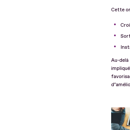
Cette or
Croi
Sor
Inst
Au-delà 
impliqué
favorisan
d’améli
Fichier