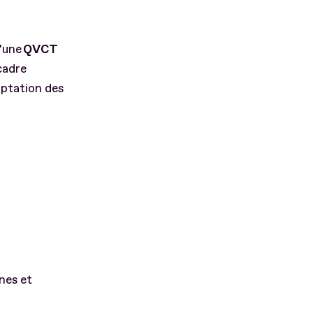
d’une
QVCT
cadre
aptation des
nes et