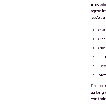
a mobili
agroalim
les Arac
CRO
Occi
Clin
ITE
Fle
Met
Des ent
au long 
contrai