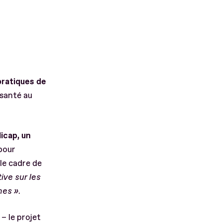
pratiques de
 santé au
icap, un
pour
le cadre de
ive sur les
hes »
.
– le projet