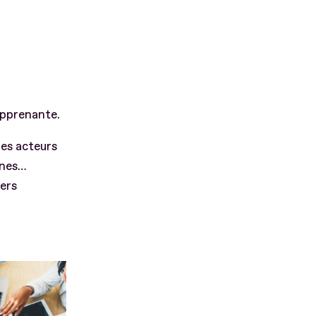
 apprenante.
des acteurs
rnes…
iers