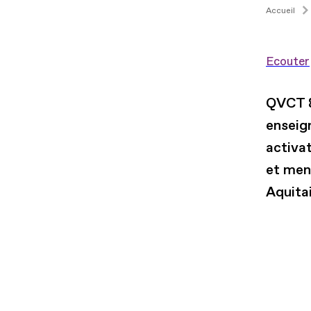
Accueil
Ecouter
QVCT &
enseig
activa
et men
Aquita
Fichier