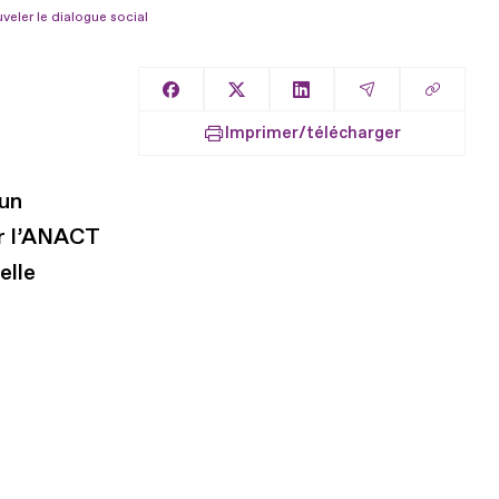
veler le dialogue social
Copier l
Partager sur Facebook
Partager sur X
Partager sur LinkedIn
Partager par E
Imprimer/télécharger
 un
ar l’ANACT
elle