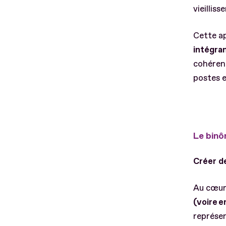
vieillis
Cette ap
intégra
cohérent
postes e
Le binô
Créer d
Au cœur 
(voire e
représe