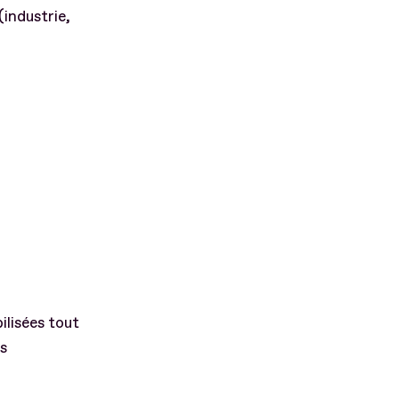
(industrie,
lisées tout
is