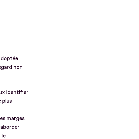
 adoptée
regard non
x identifier
 plus
 les marges
 aborder
 le