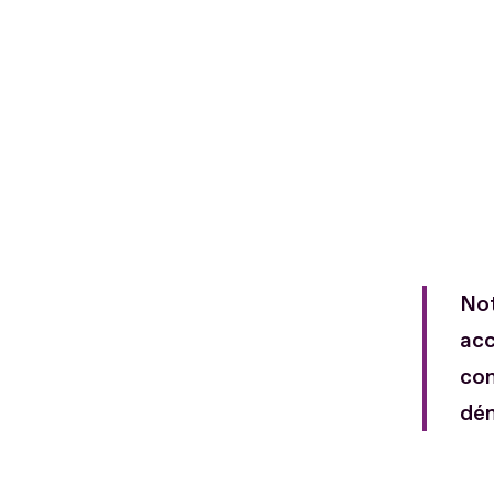
Not
acc
com
dé