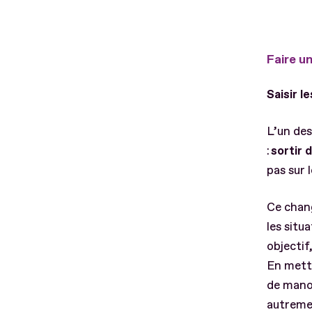
Faire u
Saisir l
L’un des
:
sortir 
pas sur 
Ce chang
les situ
objectif
En metta
de manœu
autremen