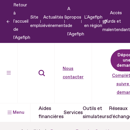
Retour
Aller
A
Accès
à
au
Site
Actualités &
propos
L'Agefiph
l'accueil
sourds et
contenu
emploi
événements
de
en région
de
malentendant
Aller
l'Agefiph
l'Agefiph
au
pied
Dépo
de
un
dema
page
Nous
Complét
contacter
suivre
dema
Aides
Outils et
Réseaux
Services
Menu
financières
simulateurs
d'échang