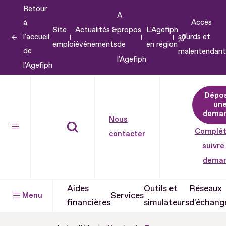
Retour
Aller
A
Accès
à
au
Site
Actualités &
propos
L'Agefiph
l'accueil
sourds et
contenu
emploi
événements
de
en région
de
malentendant
Aller
l'Agefiph
l'Agefiph
au
pied
Dépo
de
un
dema
page
Nous
Complét
contacter
suivre
dema
Aides
Outils et
Réseaux
Services
Menu
financières
simulateurs
d'échang