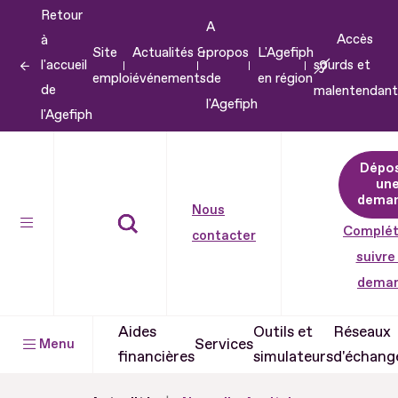
Retour
Aller
A
Accès
à
au
Site
Actualités &
propos
L'Agefiph
l'accueil
sourds et
contenu
emploi
événements
de
en région
de
malentendant
Aller
l'Agefiph
l'Agefiph
au
pied
Dépo
de
un
dema
page
Nous
Complét
contacter
suivre
dema
Aides
Outils et
Réseaux
Services
Menu
financières
simulateurs
d'échang