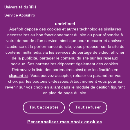
Université du RRH
Service AppuiPro
undefined
Agefiph dépose des cookies et autres technologies similaires
Nous suivre
nécessaires au bon fonctionnement du site ou pour répondre à
Youtube
votre demande d’un service, ainsi que pour mesurer et analyser
l’audience et la performance du site, vous proposer sur le site du
Linkedin
contenu multimédia via les services de partage de vidéo, afficher
de la publicité, partager le contenu du site sur les réseaux
Facebook
sociaux. Ses partenaires déposent également des cookies.
X
Retrouvez la liste des partenaires ainsi que les finalités en
cliquant ici
. Vous pouvez accepter, refuser ou paramétrer vos
choix par les boutons ci-dessous. A tout moment vous pourrez
0 800 11 10 09
Service &
revenir sur vos choix en allant dans le module de gestion figurant
appel gratuits
en pied de page du site.
De 9h à 18h.
Nous contacter
Tout accepter
Tout refuser
Plateforme de mise en contact LSF
Personnaliser mes choix cookies