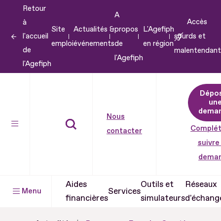
Retour
Aller
A
Accès
à
au
Site
Actualités &
propos
L'Agefiph
l'accueil
sourds et
contenu
emploi
événements
de
en région
de
malentendant
Aller
l'Agefiph
l'Agefiph
au
pied
Dépo
de
un
dema
page
Nous
Complét
contacter
suivre
dema
Aides
Outils et
Réseaux
Services
Menu
financières
simulateurs
d'échang