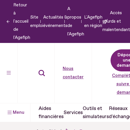
Retour
Aller
A
Accès
à
au
Site
Actualités &
propos
L'Agefiph
l'accueil
sourds et
contenu
emploi
événements
de
en région
de
malentendant
Aller
l'Agefiph
l'Agefiph
au
pied
Dépo
de
un
dema
page
Nous
Complét
contacter
suivre
dema
Aides
Outils et
Réseaux
Services
Menu
financières
simulateurs
d'échang