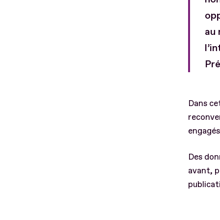
opp
au 
l’i
Pré
Dans cet
reconver
engagés
Des donn
avant, p
publicat