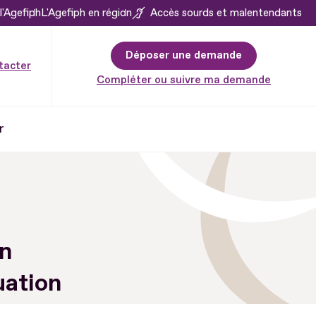
l'Agefiph
L'Agefiph en région
Accès sourds et malentendants
Déposer une demande
tacter
Compléter ou suivre ma demande
r
on
uation