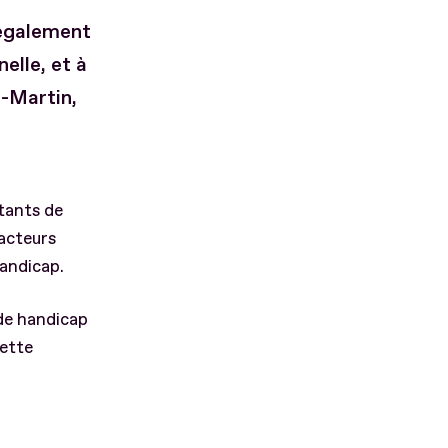
 également
elle, et à
u-Martin,
stants de
 acteurs
andicap.
 de handicap
cette