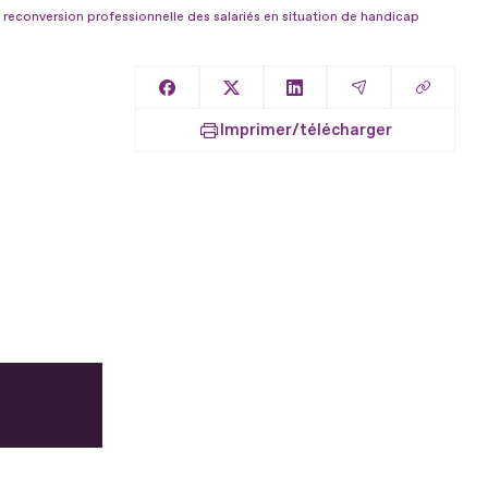
la reconversion professionnelle des salariés en situation de handicap
Copier l
Partager sur Facebook
Partager sur X
Partager sur LinkedIn
Partager par E
Imprimer/télécharger