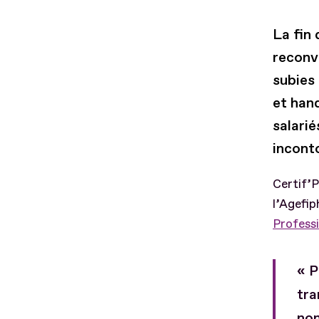
La fin 
reconv
subies 
et han
salarié
inconto
Certif’P
l’Agefip
Professi
« P
tra
non