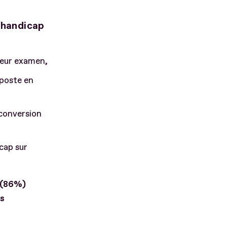
e handicap
 leur examen,
 poste en
econversion
icap sur
0 (86%)
is