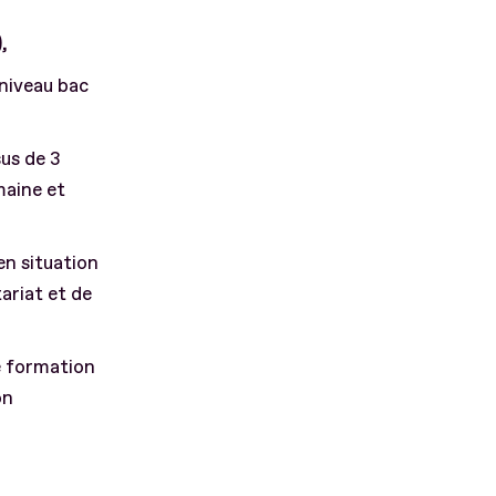
,
niveau bac
us de 3
maine et
en situation
ariat et de
e formation
on