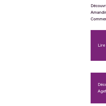
Découvre
Amandin
Comment 
Lire
Déco
Agef