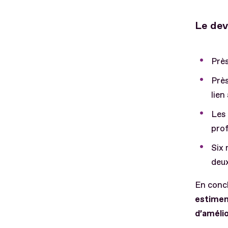
Le dev
Près
Près
lien
Les 
prof
Six 
deux
En conc
estiment
d’amélio