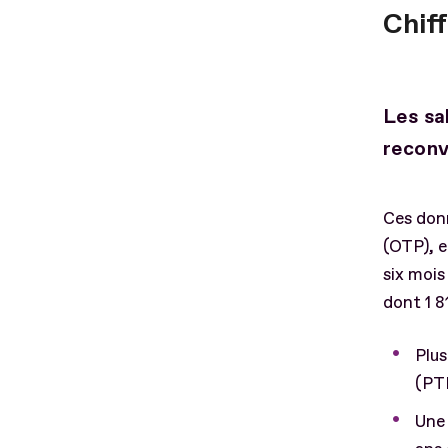
Chiff
Les sa
reconv
Ces donn
(OTP), e
six mois
dont 1 8
Plus
(PTP
Une 