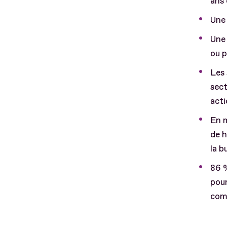
ans
Une
Une 
ou p
Les 
sect
acti
En m
de h
la b
86 %
pour
comp