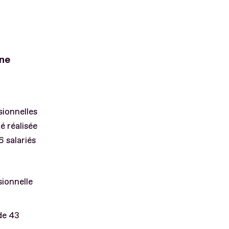
une
sionnelles
é réalisée
6 salariés
sionnelle
de 43