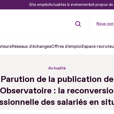
Site emploi
Actualités & événements
A propos de 
Nous con
ateurs
Réseaux d'échanges
Offres d'emploi
Espace recruteu
Actualité
Parution de la publication de
’Observatoire : la reconversi
ssionnelle des salariés en sit
de handicap