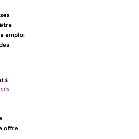
uses
être
re emploi
 des
nt à
ions
e
e offre