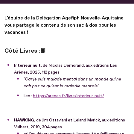
L'équipe de la Délégation Agefiph Nouvelle-Aquitaine
vous partage le contenu de son sac à dos pour les
vacances !
Côté Livres :📙
Intérieur nuit
, de Nicolas Demorand, aux éditions Les
Arènes, 2025, 112 pages
"Car je suis malade mental dans un monde qui ne
sait pas ce qu'est la maladie mentale"
lien :
https://arenes.fr/livre/interieur-nuit/
HAWKING
, de
Jim Ottaviani et Leland Myrick, aux éditions
Vuibert, 2019, 304 pages
où l'on découvre comment l'humanité a failli passer à