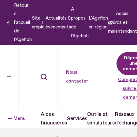
Retour
Aller
A
Accès
à
au
Site
Actualités &
propos
L'Agefiph
l'accueil
sourds et
contenu
emploi
événements
de
en région
de
malentendant
Aller
l'Agefiph
l'Agefiph
au
pied
Dépo
de
un
dema
page
Nous
Complét
contacter
suivre
dema
Aides
Outils et
Réseaux
Services
Menu
financières
simulateurs
d'échang