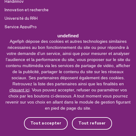
Handinnov
Innovation et recherche
Université du RRH
Service AppuiPro
undefined
Agefiph dépose des cookies et autres technologies similaires
Nous suivre
nécessaires au bon fonctionnement du site ou pour répondre à
Youtube
votre demande d’un service, ainsi que pour mesurer et analyser
l’audience et la performance du site, vous proposer sur le site du
Linkedin
contenu multimédia via les services de partage de vidéo, afficher
de la publicité, partager le contenu du site sur les réseaux
Facebook
sociaux. Ses partenaires déposent également des cookies.
X
Retrouvez la liste des partenaires ainsi que les finalités en
cliquant ici
. Vous pouvez accepter, refuser ou paramétrer vos
choix par les boutons ci-dessous. A tout moment vous pourrez
0 800 11 10 09
Service &
revenir sur vos choix en allant dans le module de gestion figurant
appel gratuits
en pied de page du site.
De 9h à 18h.
Nous contacter
Tout accepter
Tout refuser
Plateforme de mise en contact LSF