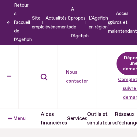
Retour
Aller
A
Accès
à
au
Site
Actualités &
propos
L'Agefiph
l'accueil
sourds et
contenu
emploi
événements
de
en région
de
malentendant
Aller
l'Agefiph
l'Agefiph
au
pied
Dépo
de
un
dema
page
Nous
Complét
contacter
suivre
dema
Aides
Outils et
Réseaux
Services
Menu
financières
simulateurs
d'échang