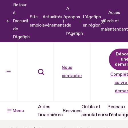
Retour
Aller
A
Accès
à
au
Site
Actualités &
propos
L'Agefiph
l'accueil
sourds et
contenu
emploi
événements
de
en région
de
malentendant
Aller
l'Agefiph
l'Agefiph
au
pied
Dépo
de
un
dema
page
Nous
Complét
contacter
suivre
dema
Aides
Outils et
Réseaux
Services
Menu
financières
simulateurs
d'échang