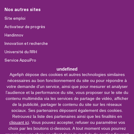
Nos autres sites
Site emploi
Activateur de progrès
Handinnov
Innovation et recherche
Université du RRH
Service AppuiPro
undefined
Agefiph dépose des cookies et autres technologies similaires
Nous suivre
nécessaires au bon fonctionnement du site ou pour répondre à
Youtube
votre demande d’un service, ainsi que pour mesurer et analyser
l’audience et la performance du site, vous proposer sur le site du
Linkedin
contenu multimédia via les services de partage de vidéo, afficher
de la publicité, partager le contenu du site sur les réseaux
Facebook
sociaux. Ses partenaires déposent également des cookies.
X
Retrouvez la liste des partenaires ainsi que les finalités en
cliquant ici
. Vous pouvez accepter, refuser ou paramétrer vos
choix par les boutons ci-dessous. A tout moment vous pourrez
0 800 11 10 09
Service &