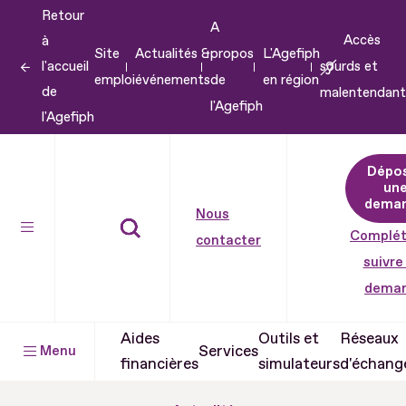
Retour
Aller
A
Accès
à
au
Site
Actualités &
propos
L'Agefiph
l'accueil
sourds et
contenu
emploi
événements
de
en région
de
malentendant
Aller
l'Agefiph
l'Agefiph
au
pied
Dépo
de
un
dema
page
Nous
Complét
contacter
suivre
dema
Aides
Outils et
Réseaux
Services
Menu
financières
simulateurs
d'échang