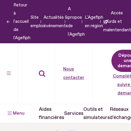
Retour
Aller
A
Accès
à
au
Site
Actualités &
propos
L'Agefiph
l'accueil
sourds et
contenu
emploi
événements
de
en région
de
malentendant
Aller
l'Agefiph
l'Agefiph
au
pied
Dépo
de
un
dema
page
Nous
Complét
contacter
suivre
dema
Aides
Outils et
Réseaux
Services
Menu
financières
simulateurs
d'échang