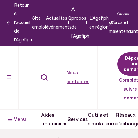
Retour
Aller
A
Accès
à
au
Site
Actualités &
propos
L'Agefiph
l'accueil
sourds et
contenu
emploi
événements
de
en région
de
malentendant
Aller
l'Agefiph
l'Agefiph
au
pied
Dépo
de
un
dema
page
Nous
Complét
contacter
suivre
dema
Aides
Outils et
Réseaux
Services
Menu
financières
simulateurs
d'échang