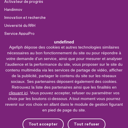
Activateur de progrès
Handinnov
Innovation et recherche
Université du RRH
Service AppuiPro
undefined
Agefiph dépose des cookies et autres technologies similaires
Nous suivre
nécessaires au bon fonctionnement du site ou pour répondre à
Youtube
votre demande d’un service, ainsi que pour mesurer et analyser
l’audience et la performance du site, vous proposer sur le site du
Linkedin
contenu multimédia via les services de partage de vidéo, afficher
de la publicité, partager le contenu du site sur les réseaux
Facebook
sociaux. Ses partenaires déposent également des cookies.
X
Retrouvez la liste des partenaires ainsi que les finalités en
cliquant ici
. Vous pouvez accepter, refuser ou paramétrer vos
choix par les boutons ci-dessous. A tout moment vous pourrez
0 800 11 10 09
Service &
revenir sur vos choix en allant dans le module de gestion figurant
appel gratuits
en pied de page du site.
De 9h à 18h.
Nous contacter
Tout accepter
Tout refuser
Plateforme de mise en contact LSF