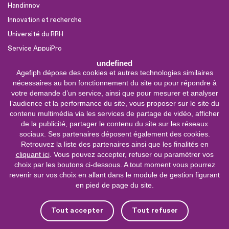
Handinnov
Innovation et recherche
Université du RRH
Service AppuiPro
undefined
Agefiph dépose des cookies et autres technologies similaires
Nous suivre
nécessaires au bon fonctionnement du site ou pour répondre à
Youtube
votre demande d’un service, ainsi que pour mesurer et analyser
l’audience et la performance du site, vous proposer sur le site du
Linkedin
contenu multimédia via les services de partage de vidéo, afficher
de la publicité, partager le contenu du site sur les réseaux
Facebook
sociaux. Ses partenaires déposent également des cookies.
X
Retrouvez la liste des partenaires ainsi que les finalités en
cliquant ici
. Vous pouvez accepter, refuser ou paramétrer vos
choix par les boutons ci-dessous. A tout moment vous pourrez
0 800 11 10 09
Service &
revenir sur vos choix en allant dans le module de gestion figurant
appel gratuits
en pied de page du site.
De 9h à 18h.
Nous contacter
Tout accepter
Tout refuser
Plateforme de mise en contact LSF