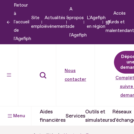
Retour
Aller
A
Accès
à
au
Site
Actualités &
propos
L'Agefiph
l'accueil
sourds et
contenu
emploi
événements
de
en région
de
malentendant
Aller
l'Agefiph
l'Agefiph
au
pied
Dépo
de
un
dema
page
Nous
Complét
contacter
suivre
dema
Aides
Outils et
Réseaux
Services
Menu
financières
simulateurs
d'échang