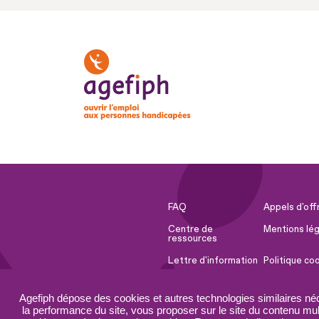
FAQ
Appels d'off
Centre de
Mentions lég
ressources
Lettre d'information
Politique co
Espace Presse
Ressources 
Agefiph dépose des cookies et autres technologies similaires né
Accessibilité :
Plan du site
la performance du site, vous proposer sur le site du contenu mult
partiellement