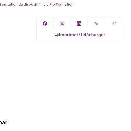
ésentation du dispositif Inclu'Pro Formation
Copier l
Partager sur Facebook
Partager sur X
Partager sur LinkedIn
Partager par E
Imprimer/télécharger
par