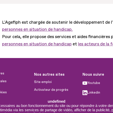
L'Agefiph est chargée de soutenir le développement de l
personnes en situation de handicap.
Pour cela, elle propose des services et aides financières 
personnes en situation de handicap
et
les acteurs de la 
res
Nos autres sites
Nous suivre
ales
Site emploi
Youtube
Activateur de progrès
okies
Linkedin
Handinnov
humaines
undefined
Facebook
Innovation et recherche
cessaires au bon fonctionnement du site ou pour répondre à votre dem
imédia via les services de partage de vidéo, afficher de la publicité,
X