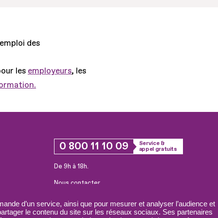
'emploi des
pour les
employeurs
, les
formation.
0 800 11 10 09
Service &
appel gratuits
De 9h à 18h.
Nous contacter
Plateforme de mise en contact LSF
ande d’un service, ainsi que pour mesurer et analyser l’audience et
 partager le contenu du site sur les réseaux sociaux. Ses partenaires