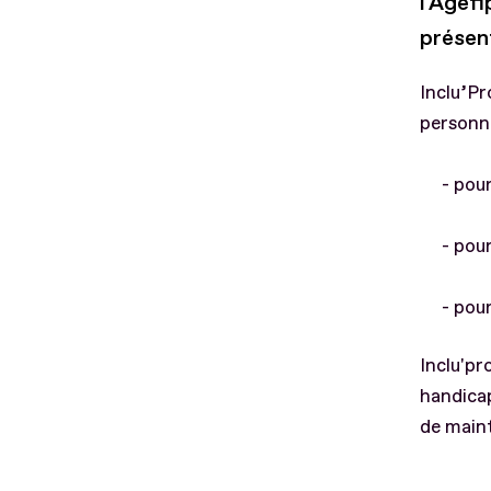
l'Agef
présent
Inclu’Pr
personne
- pour 
- pour i
- pour 
Inclu'pr
handicap
de maint