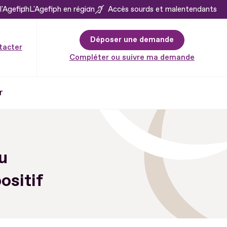
l'Agefiph
L'Agefiph en région
Accès sourds et malentendants
Déposer une demande
tacter
Compléter ou suivre ma demande
r
u
ositif