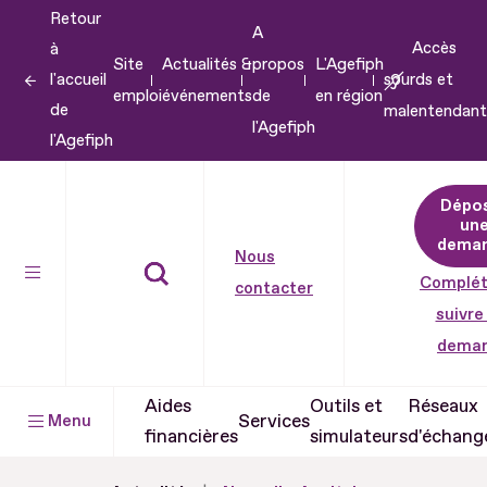
Retour
Aller
A
Accès
à
au
Site
Actualités &
propos
L'Agefiph
l'accueil
sourds et
contenu
emploi
événements
de
en région
de
malentendant
Aller
l'Agefiph
l'Agefiph
au
pied
Dépo
de
un
dema
page
Nous
Complét
contacter
suivre
dema
Aides
Outils et
Réseaux
Services
Menu
financières
simulateurs
d'échang