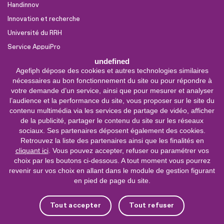
Handinnov
Innovation et recherche
Université du RRH
Service AppuiPro
undefined
Agefiph dépose des cookies et autres technologies similaires
Nous suivre
nécessaires au bon fonctionnement du site ou pour répondre à
Youtube
votre demande d’un service, ainsi que pour mesurer et analyser
l’audience et la performance du site, vous proposer sur le site du
Linkedin
contenu multimédia via les services de partage de vidéo, afficher
de la publicité, partager le contenu du site sur les réseaux
Facebook
sociaux. Ses partenaires déposent également des cookies.
X
Retrouvez la liste des partenaires ainsi que les finalités en
cliquant ici
. Vous pouvez accepter, refuser ou paramétrer vos
choix par les boutons ci-dessous. A tout moment vous pourrez
0 800 11 10 09
Service &
revenir sur vos choix en allant dans le module de gestion figurant
appel gratuits
en pied de page du site.
De 9h à 18h.
Nous contacter
Tout accepter
Tout refuser
Plateforme de mise en contact LSF