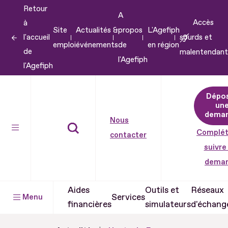
Retour
Aller
A
Accès
à
au
Site
Actualités &
propos
L'Agefiph
l'accueil
sourds et
contenu
emploi
événements
de
en région
de
malentendant
Aller
l'Agefiph
l'Agefiph
au
pied
Dépo
de
un
dema
page
Nous
Complét
contacter
suivre
dema
Aides
Outils et
Réseaux
Services
Menu
financières
simulateurs
d'échang