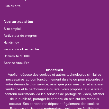
Plan du site
Nos autres sites
Site emploi
Activateur de progrès
Handinnov
Innovation et recherche
Université du RRH
Service AppuiPro
undefined
Agefiph dépose des cookies et autres technologies similaires
Nous suivre
nécessaires au bon fonctionnement du site ou pour répondre à
Youtube
votre demande d’un service, ainsi que pour mesurer et analyser
l’audience et la performance du site, vous proposer sur le site du
Linkedin
contenu multimédia via les services de partage de vidéo, afficher
de la publicité, partager le contenu du site sur les réseaux
Facebook
sociaux. Ses partenaires déposent également des cookies.
X
Retrouvez la liste des partenaires ainsi que les finalités en