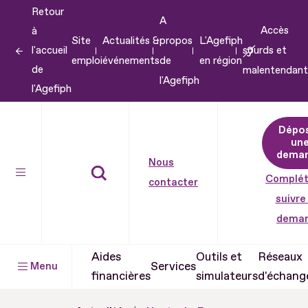
Retour
Aller
A
Accès
à
au
Site
Actualités &
propos
L'Agefiph
l'accueil
sourds et
contenu
emploi
événements
de
en région
de
malentendant
Aller
l'Agefiph
l'Agefiph
au
pied
Dépo
de
un
dema
page
Nous
Complét
contacter
suivre
dema
Aides
Outils et
Réseaux
Services
Menu
financières
simulateurs
d'échang